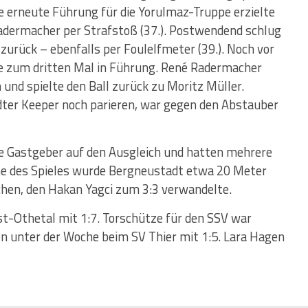
ie erneute Führung für die Yorulmaz-Truppe erzielte
adermacher per Strafstoß (37.). Postwendend schlug
urück – ebenfalls per Foulelfmeter (39.). Noch vor
e zum dritten Mal in Führung. René Radermacher
h und spielte den Ball zurück zu Moritz Müller.
ter Keeper noch parieren, war gegen den Abstauber
e Gastgeber auf den Ausgleich und hatten mehrere
ne des Spieles wurde Bergneustadt etwa 20 Meter
chen, den Hakan Yagci zum 3:3 verwandelte.
st-Othetal mit 1:7. Torschütze für den SSV war
en unter der Woche beim SV Thier mit 1:5. Lara Hagen