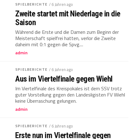
SPIELBERICHTE
/ 6 Jahren ago
Zweite startet mit Niederlage in die
Saison
Während die Erste und die Damen zum Beginn der
Meisterschaft spielfrei hatten, verlor die Zweite
daheim mit 0:1 gegen die Spvg....
admin
SPIELBERICHTE
/ 6 Jahren ago
Aus im Viertelfinale gegen Wiehl
Im Viertelfinale des Kreispokales ist dem SSV trotz
guter Vorstellung gegen den Landesligisten FV Wiehl
keine Überraschung gelungen.
admin
SPIELBERICHTE
/ 6 Jahren ago
Erste nun im Viertelfinale gegen