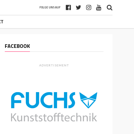
FOLGE UNS AUF
KT
FACEBOOK
ADVERTISEMENT