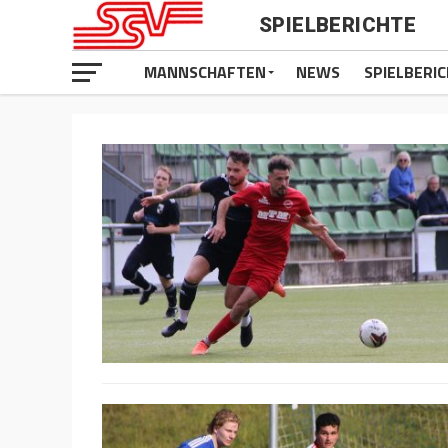
SPIELBERICHTE
MANNSCHAFTEN
NEWS
SPIELBERI